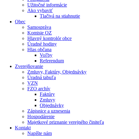
Užitočné informácie
Ako vybaviť
Tlačivá na stiahnutie
Obec
Samospráva
Komisie OZ
Hlavný kontrolór obce
Úradné hodiny
Hlas občana
Voľby
Referendum
Zverejňovanie
Zmluvy, Faktúry, Objednávky
Úradná tabuľa
VZN
FZO archív
Faktúry
Zmluvy
Objednávky
Zápisnice a uznesenia
Hospodárenie
Majetkové priznanie verejného činiteľa
Kontakt
Napíšte nám