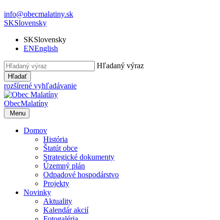
info@obecmalatiny.sk
SK
Slovensky
SK
Slovensky
EN
English
Hľadaný výraz
Hľadať
rozšírené vyhľadávanie
Obec
Malatíny
Menu
Domov
História
Štatút obce
Strategické dokumenty
Územný plán
Odpadové hospodárstvo
Projekty
Novinky
Aktuality
Kalendár akcií
Fotogaléria