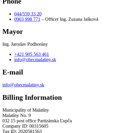
Phone
044/559 33 20
0903 998 771
– Officer Ing. Zuzana Jašková
Mayor
Ing. Jaroslav Podhorány
+421 905 563 461
info@obecmalatiny.sk
E-mail
info@obecmalatiny.sk
Billing Information
Municipality of Malatíny
Malatíny No. 9
032 15 post office Partizánska Ľupča
Company ID: 00315605
Tax ID: 2020581563