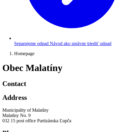
Separujeme odpad
Návod ako správne triediť odpad
Homepage
Obec Malatíny
Contact
Address
Municipality of Malatíny
Malatíny No. 9
032 15 post office Partizánska Ľupča