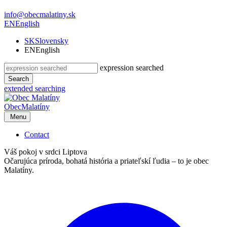
info@obecmalatiny.sk
EN
English
SK
Slovensky
EN
English
expression searched
Search
extended searching
Obec
Malatíny
Menu
Contact
Váš pokoj v srdci Liptova
Očarujúca príroda, bohatá história a priateľskí ľudia – to je obec
Malatíny.