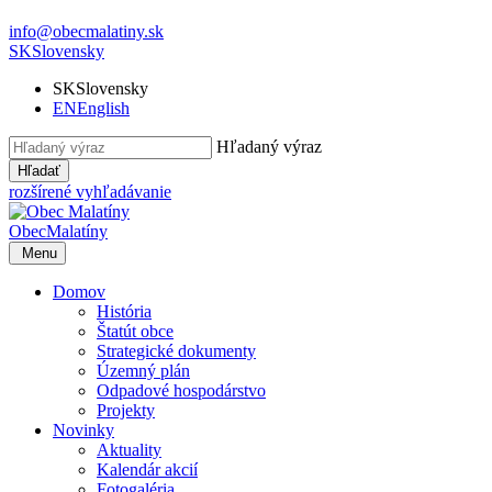
info@obecmalatiny.sk
SK
Slovensky
SK
Slovensky
EN
English
Hľadaný výraz
Hľadať
rozšírené vyhľadávanie
Obec
Malatíny
Menu
Domov
História
Štatút obce
Strategické dokumenty
Územný plán
Odpadové hospodárstvo
Projekty
Novinky
Aktuality
Kalendár akcií
Fotogaléria