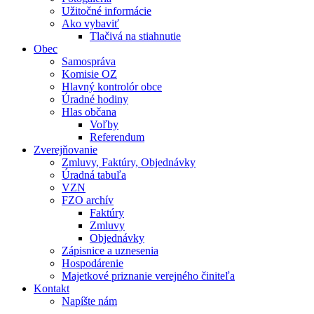
Užitočné informácie
Ako vybaviť
Tlačivá na stiahnutie
Obec
Samospráva
Komisie OZ
Hlavný kontrolór obce
Úradné hodiny
Hlas občana
Voľby
Referendum
Zverejňovanie
Zmluvy, Faktúry, Objednávky
Úradná tabuľa
VZN
FZO archív
Faktúry
Zmluvy
Objednávky
Zápisnice a uznesenia
Hospodárenie
Majetkové priznanie verejného činiteľa
Kontakt
Napíšte nám