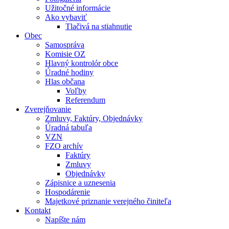
Užitočné informácie
Ako vybaviť
Tlačivá na stiahnutie
Obec
Samospráva
Komisie OZ
Hlavný kontrolór obce
Úradné hodiny
Hlas občana
Voľby
Referendum
Zverejňovanie
Zmluvy, Faktúry, Objednávky
Úradná tabuľa
VZN
FZO archív
Faktúry
Zmluvy
Objednávky
Zápisnice a uznesenia
Hospodárenie
Majetkové priznanie verejného činiteľa
Kontakt
Napíšte nám