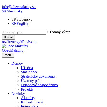
info@obecmalatiny.sk
SK
Slovensky
SK
Slovensky
EN
English
Hľadaný výraz
Hľadať
rozšírené vyhľadávanie
Obec
Malatíny
Menu
Domov
História
Štatút obce
Strategické dokumenty
Územný plán
Odpadové hospodárstvo
Projekty
Novinky
Aktuality
Kalendár akcií
Fotogaléria