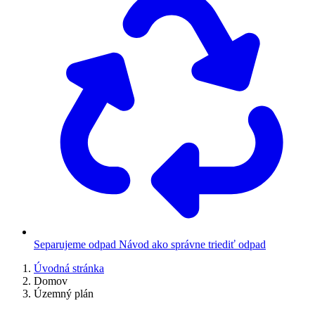
Separujeme odpad
Návod ako správne triediť odpad
Úvodná stránka
Domov
Územný plán