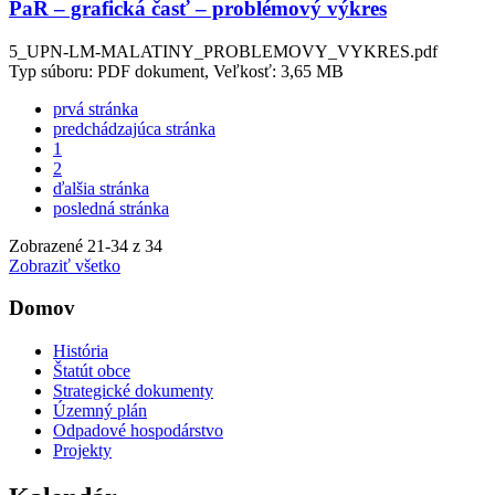
PaR – grafická časť – problémový výkres
5_UPN-LM-MALATINY_PROBLEMOVY_VYKRES.pdf
Typ súboru: PDF dokument, Veľkosť: 3,65 MB
prvá stránka
predchádzajúca stránka
1
2
ďalšia stránka
posledná stránka
Zobrazené
21
-
34
z 34
Zobraziť všetko
Domov
História
Štatút obce
Strategické dokumenty
Územný plán
Odpadové hospodárstvo
Projekty